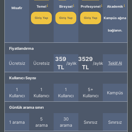
Temel
Bireysel
Profesyonel
Akademik
Misafir
Kampüs ağına
Giriş Yap
Giriş Yap
Giriş Yap
bağlanın.
Fiyatlandırma
359
3529
Ücretsiz
Ücretsiz
/aylık
/aylık
Teklif Al
TL
TL
Kullanıcı Sayısı
1
1
1
5+
Kampüs
Kullanıcı
Kullanıcı
Kullanıcı
Kullanıcı
Günlük arama sınırı
5
30
1 arama
Sınırsız
Sınırsız
arama
arama