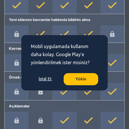
Yeni eklenen kavramlar hakkında bildirim alma
Mobil uygulamada kullanım
Kavram önerme
daha kolay. Google Play'e
yönlendirilmek ister misiniz?
Örnek cümleler
İptal Et
Yükle
Açıklamalar