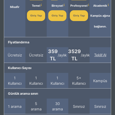
Temel
Bireysel
Profesyonel
Akademik
Misafir
Kampüs ağına
Giriş Yap
Giriş Yap
Giriş Yap
bağlanın.
Fiyatlandırma
359
3529
Ücretsiz
Ücretsiz
/aylık
/aylık
Teklif Al
TL
TL
Kullanıcı Sayısı
1
1
1
5+
Kampüs
Kullanıcı
Kullanıcı
Kullanıcı
Kullanıcı
Günlük arama sınırı
5
30
1 arama
Sınırsız
Sınırsız
arama
arama