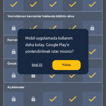
Yeni eklenen kavramlar hakkında bildirim alma
Mobil uygulamada kullanım
Kavram önerme
daha kolay. Google Play'e
yönlendirilmek ister misiniz?
Örnek cümleler
İptal Et
Yükle
Açıklamalar