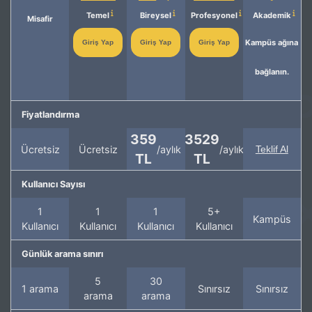
Temel
Bireysel
Profesyonel
Akademik
Misafir
Kampüs ağına
Giriş Yap
Giriş Yap
Giriş Yap
bağlanın.
Fiyatlandırma
359
3529
Ücretsiz
Ücretsiz
/aylık
/aylık
Teklif Al
TL
TL
Kullanıcı Sayısı
1
1
1
5+
Kampüs
Kullanıcı
Kullanıcı
Kullanıcı
Kullanıcı
Günlük arama sınırı
5
30
1 arama
Sınırsız
Sınırsız
arama
arama