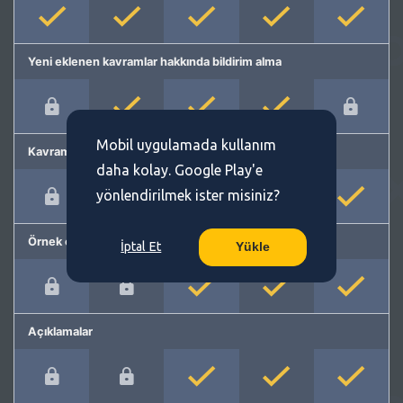
Yeni eklenen kavramlar hakkında bildirim alma
Mobil uygulamada kullanım
Kavram önerme
daha kolay. Google Play'e
yönlendirilmek ister misiniz?
Örnek cümleler
İptal Et
Yükle
Açıklamalar