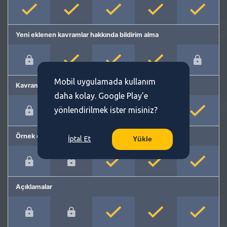
Yeni eklenen kavramlar hakkında bildirim alma
Mobil uygulamada kullanım
Kavram önerme
daha kolay. Google Play'e
yönlendirilmek ister misiniz?
Örnek cümleler
İptal Et
Yükle
Açıklamalar