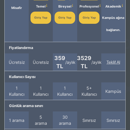
Temel
Bireysel
Profesyonel
Akademik
Misafir
Kampüs ağına
Giriş Yap
Giriş Yap
Giriş Yap
bağlanın.
Fiyatlandırma
359
3529
Ücretsiz
Ücretsiz
/aylık
/aylık
Teklif Al
TL
TL
Kullanıcı Sayısı
1
1
1
5+
Kampüs
Kullanıcı
Kullanıcı
Kullanıcı
Kullanıcı
Günlük arama sınırı
5
30
1 arama
Sınırsız
Sınırsız
arama
arama