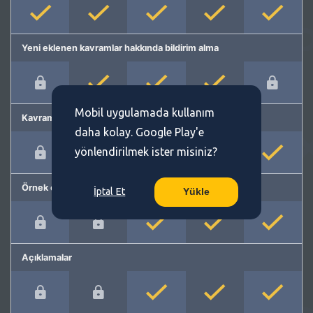
Yeni eklenen kavramlar hakkında bildirim alma
Mobil uygulamada kullanım
Kavram önerme
daha kolay. Google Play'e
yönlendirilmek ister misiniz?
Örnek cümleler
İptal Et
Yükle
Açıklamalar