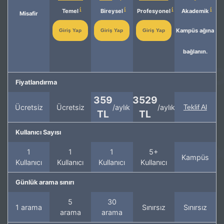
Temel
Bireysel
Profesyonel
Akademik
Misafir
Kampüs ağına
Giriş Yap
Giriş Yap
Giriş Yap
bağlanın.
Fiyatlandırma
359
3529
Ücretsiz
Ücretsiz
/aylık
/aylık
Teklif Al
TL
TL
Kullanıcı Sayısı
1
1
1
5+
Kampüs
Kullanıcı
Kullanıcı
Kullanıcı
Kullanıcı
Günlük arama sınırı
5
30
1 arama
Sınırsız
Sınırsız
arama
arama