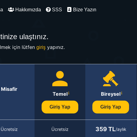
ma
Hakkımızda
SSS
Bize Yazın
inize ulaştınız.
mek için lütfen
yapınız.
giriş
Misafir
Temel
Bireysel
Giriş Yap
Giriş Yap
359 TL
Ücretsiz
Ücretsiz
/aylık