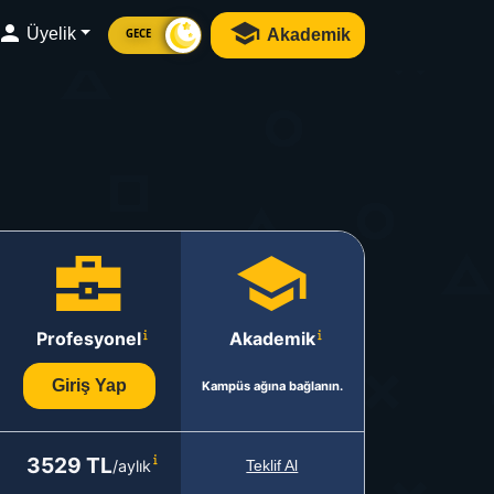
Üyelik
Akademik
GECE
Profesyonel
Akademik
Giriş Yap
Kampüs ağına bağlanın.
3529 TL
/aylık
Teklif Al