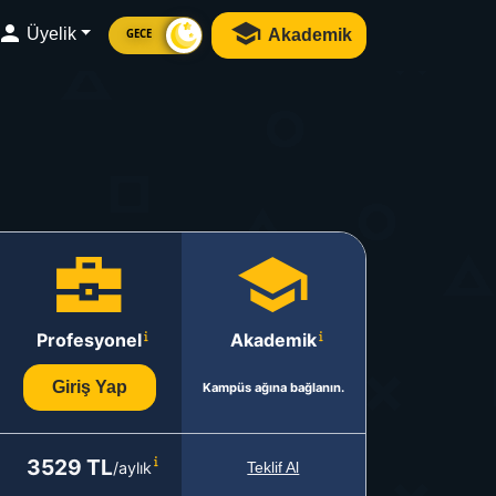
Üyelik
Akademik
GECE
Profesyonel
Akademik
Giriş Yap
Kampüs ağına bağlanın.
3529 TL
/aylık
Teklif Al