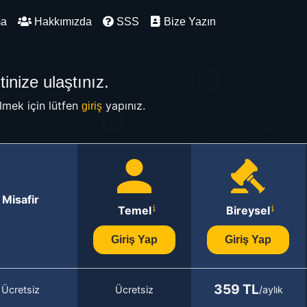
ma
Hakkımızda
SSS
Bize Yazın
inize ulaştınız.
mek için lütfen
yapınız.
giriş
Misafir
Temel
Bireysel
Giriş Yap
Giriş Yap
359 TL
Ücretsiz
Ücretsiz
/aylık