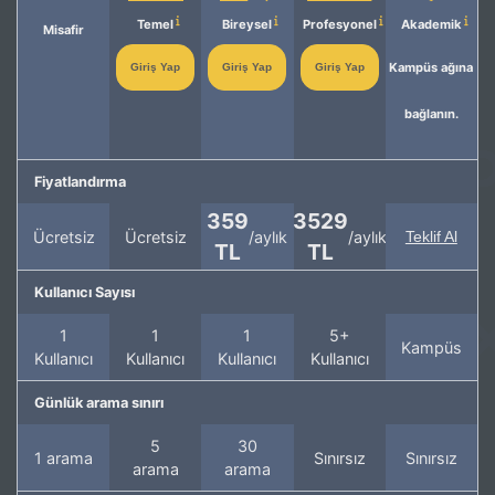
Temel
Bireysel
Profesyonel
Akademik
Misafir
Kampüs ağına
Giriş Yap
Giriş Yap
Giriş Yap
bağlanın.
Fiyatlandırma
359
3529
Ücretsiz
Ücretsiz
/aylık
/aylık
Teklif Al
TL
TL
Kullanıcı Sayısı
1
1
1
5+
Kampüs
Kullanıcı
Kullanıcı
Kullanıcı
Kullanıcı
Günlük arama sınırı
5
30
1 arama
Sınırsız
Sınırsız
arama
arama