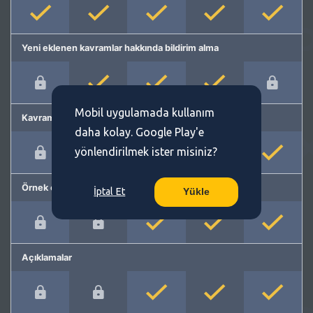
Yeni eklenen kavramlar hakkında bildirim alma
Mobil uygulamada kullanım
Kavram önerme
daha kolay. Google Play'e
yönlendirilmek ister misiniz?
Örnek cümleler
İptal Et
Yükle
Açıklamalar