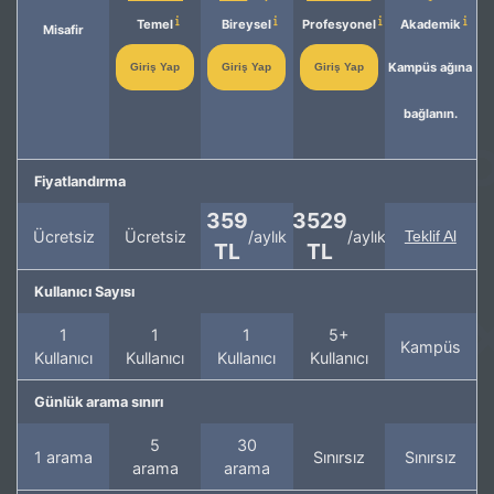
Temel
Bireysel
Profesyonel
Akademik
Misafir
Kampüs ağına
Giriş Yap
Giriş Yap
Giriş Yap
bağlanın.
Fiyatlandırma
359
3529
Ücretsiz
Ücretsiz
/aylık
/aylık
Teklif Al
TL
TL
Kullanıcı Sayısı
1
1
1
5+
Kampüs
Kullanıcı
Kullanıcı
Kullanıcı
Kullanıcı
Günlük arama sınırı
5
30
1 arama
Sınırsız
Sınırsız
arama
arama