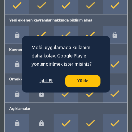
Yeni eklenen kavramlar hakkında bildirim alma
Mobil uygulamada kullanım
Kavram önerme
daha kolay. Google Play'e
yönlendirilmek ister misiniz?
Örnek cümleler
İptal Et
Yükle
Açıklamalar