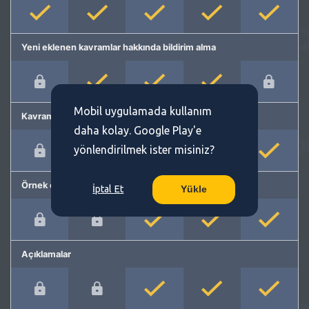
Yeni eklenen kavramlar hakkında bildirim alma
Mobil uygulamada kullanım
Kavram önerme
daha kolay. Google Play'e
yönlendirilmek ister misiniz?
Örnek cümleler
İptal Et
Yükle
Açıklamalar