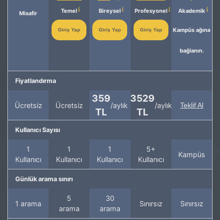
Temel
Bireysel
Profesyonel
Akademik
Misafir
Kampüs ağına
Giriş Yap
Giriş Yap
Giriş Yap
bağlanın.
Fiyatlandırma
359
3529
Ücretsiz
Ücretsiz
/aylık
/aylık
Teklif Al
TL
TL
Kullanıcı Sayısı
1
1
1
5+
Kampüs
Kullanıcı
Kullanıcı
Kullanıcı
Kullanıcı
Günlük arama sınırı
5
30
1 arama
Sınırsız
Sınırsız
arama
arama