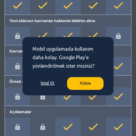
Yeni eklenen kavramlar hakkında bildirim alma
Mobil uygulamada kullanım
Kavram önerme
daha kolay. Google Play'e
yönlendirilmek ister misiniz?
Örnek cümleler
İptal Et
Yükle
Açıklamalar