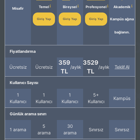
Temel
Bireysel
Profesyonel
Akademik
Misafir
Kampüs ağına
Giriş Yap
Giriş Yap
Giriş Yap
bağlanın.
Fiyatlandırma
359
3529
Ücretsiz
Ücretsiz
/aylık
/aylık
Teklif Al
TL
TL
Kullanıcı Sayısı
1
1
1
5+
Kampüs
Kullanıcı
Kullanıcı
Kullanıcı
Kullanıcı
Günlük arama sınırı
5
30
1 arama
Sınırsız
Sınırsız
arama
arama