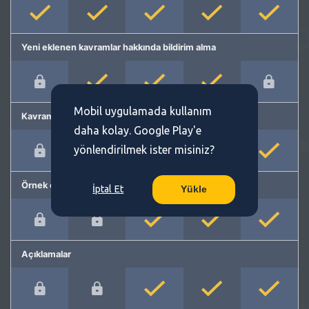
Yeni eklenen kavramlar hakkında bildirim alma
Mobil uygulamada kullanım
Kavram önerme
daha kolay. Google Play'e
yönlendirilmek ister misiniz?
Örnek cümleler
İptal Et
Yükle
Açıklamalar