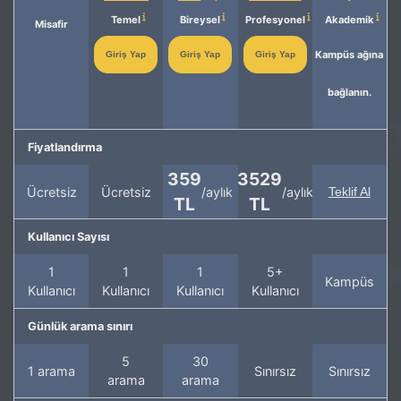
Temel
Bireysel
Profesyonel
Akademik
Misafir
Kampüs ağına
Giriş Yap
Giriş Yap
Giriş Yap
bağlanın.
Fiyatlandırma
359
3529
Ücretsiz
Ücretsiz
/aylık
/aylık
Teklif Al
TL
TL
Kullanıcı Sayısı
1
1
1
5+
Kampüs
Kullanıcı
Kullanıcı
Kullanıcı
Kullanıcı
Günlük arama sınırı
5
30
1 arama
Sınırsız
Sınırsız
arama
arama