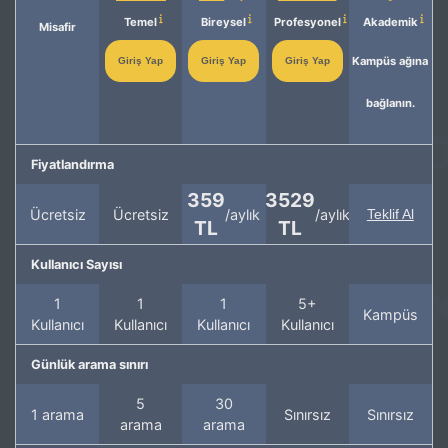
Temel
Bireysel
Profesyonel
Akademik
Misafir
Kampüs ağına
Giriş Yap
Giriş Yap
Giriş Yap
bağlanın.
Fiyatlandırma
359
3529
Ücretsiz
Ücretsiz
/aylık
/aylık
Teklif Al
TL
TL
Kullanıcı Sayısı
1
1
1
5+
Kampüs
Kullanıcı
Kullanıcı
Kullanıcı
Kullanıcı
Günlük arama sınırı
5
30
1 arama
Sınırsız
Sınırsız
arama
arama