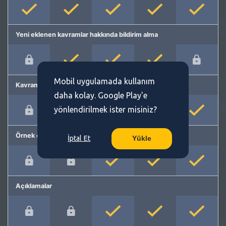
Yeni eklenen kavramlar hakkında bildirim alma
Mobil uygulamada kullanım
Kavram önerme
daha kolay. Google Play'e
yönlendirilmek ister misiniz?
Örnek cümleler
İptal Et
Yükle
Açıklamalar