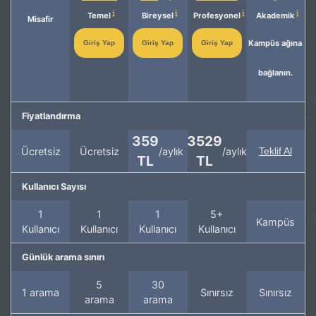
Temel
Bireysel
Profesyonel
Akademik
Misafir
Kampüs ağına
Giriş Yap
Giriş Yap
Giriş Yap
bağlanın.
Fiyatlandırma
359
3529
Ücretsiz
Ücretsiz
/aylık
/aylık
Teklif Al
TL
TL
Kullanıcı Sayısı
1
1
1
5+
Kampüs
Kullanıcı
Kullanıcı
Kullanıcı
Kullanıcı
Günlük arama sınırı
5
30
1 arama
Sınırsız
Sınırsız
arama
arama