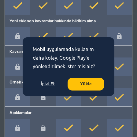
Yeni eklenen kavramlar hakkında bildirim alma
Mobil uygulamada kullanım
Kavram önerme
daha kolay. Google Play'e
yönlendirilmek ister misiniz?
Örnek cümleler
İptal Et
Yükle
Açıklamalar