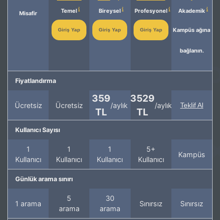
Temel
Bireysel
Profesyonel
Akademik
Misafir
Kampüs ağına
Giriş Yap
Giriş Yap
Giriş Yap
bağlanın.
Fiyatlandırma
359
3529
Ücretsiz
Ücretsiz
/aylık
/aylık
Teklif Al
TL
TL
Kullanıcı Sayısı
1
1
1
5+
Kampüs
Kullanıcı
Kullanıcı
Kullanıcı
Kullanıcı
Günlük arama sınırı
5
30
1 arama
Sınırsız
Sınırsız
arama
arama