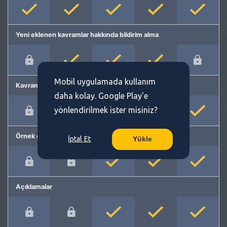
Yeni eklenen kavramlar hakkında bildirim alma
Mobil uygulamada kullanım
Kavram önerme
daha kolay. Google Play'e
yönlendirilmek ister misiniz?
Örnek cümleler
İptal Et
Yükle
Açıklamalar