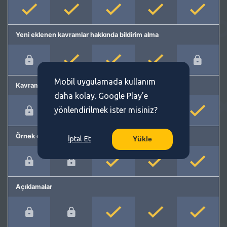
Yeni eklenen kavramlar hakkında bildirim alma
Mobil uygulamada kullanım
Kavram önerme
daha kolay. Google Play'e
yönlendirilmek ister misiniz?
Örnek cümleler
İptal Et
Yükle
Açıklamalar