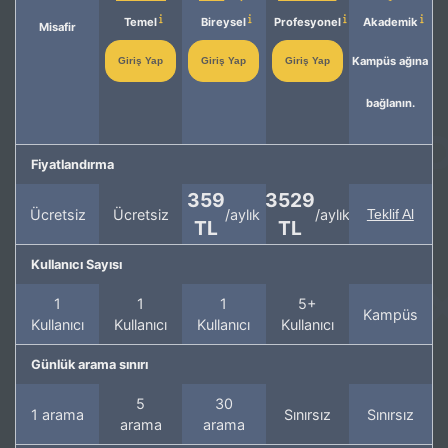
Temel
Bireysel
Profesyonel
Akademik
Misafir
Kampüs ağına
Giriş Yap
Giriş Yap
Giriş Yap
bağlanın.
Fiyatlandırma
359
3529
Ücretsiz
Ücretsiz
/aylık
/aylık
Teklif Al
TL
TL
Kullanıcı Sayısı
1
1
1
5+
Kampüs
Kullanıcı
Kullanıcı
Kullanıcı
Kullanıcı
Günlük arama sınırı
5
30
1 arama
Sınırsız
Sınırsız
arama
arama