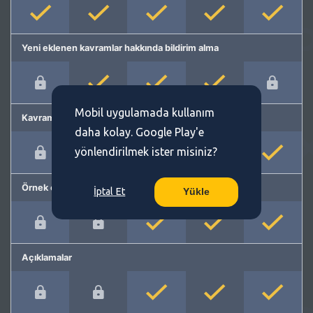
Yeni eklenen kavramlar hakkında bildirim alma
Mobil uygulamada kullanım
Kavram önerme
daha kolay. Google Play'e
yönlendirilmek ister misiniz?
Örnek cümleler
İptal Et
Yükle
Açıklamalar