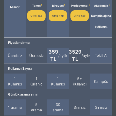
Temel
Bireysel
Profesyonel
Akademik
Misafir
Kampüs ağına
Giriş Yap
Giriş Yap
Giriş Yap
bağlanın.
Fiyatlandırma
359
3529
Ücretsiz
Ücretsiz
/aylık
/aylık
Teklif Al
TL
TL
Kullanıcı Sayısı
1
1
1
5+
Kampüs
Kullanıcı
Kullanıcı
Kullanıcı
Kullanıcı
Günlük arama sınırı
5
30
1 arama
Sınırsız
Sınırsız
arama
arama