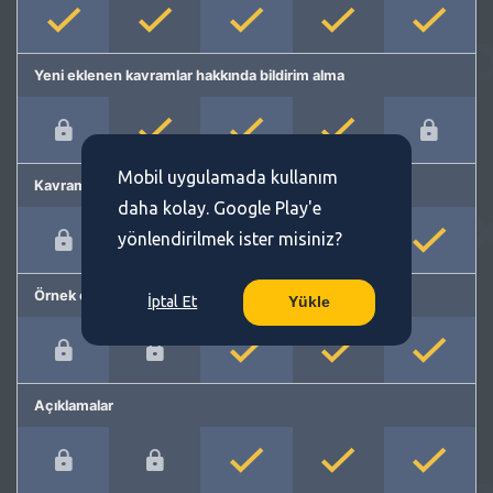
Yeni eklenen kavramlar hakkında bildirim alma
Mobil uygulamada kullanım
Kavram önerme
daha kolay. Google Play'e
yönlendirilmek ister misiniz?
Örnek cümleler
İptal Et
Yükle
Açıklamalar