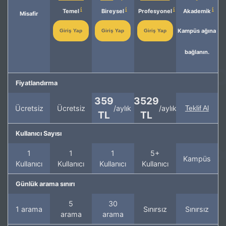
Temel
Bireysel
Profesyonel
Akademik
Misafir
Kampüs ağına
Giriş Yap
Giriş Yap
Giriş Yap
bağlanın.
Fiyatlandırma
359
3529
Ücretsiz
Ücretsiz
/aylık
/aylık
Teklif Al
TL
TL
Kullanıcı Sayısı
1
1
1
5+
Kampüs
Kullanıcı
Kullanıcı
Kullanıcı
Kullanıcı
Günlük arama sınırı
5
30
1 arama
Sınırsız
Sınırsız
arama
arama