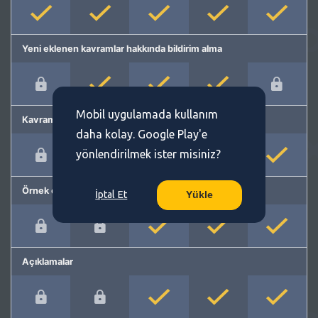
Yeni eklenen kavramlar hakkında bildirim alma
Mobil uygulamada kullanım
Kavram önerme
daha kolay. Google Play'e
yönlendirilmek ister misiniz?
Örnek cümleler
İptal Et
Yükle
Açıklamalar