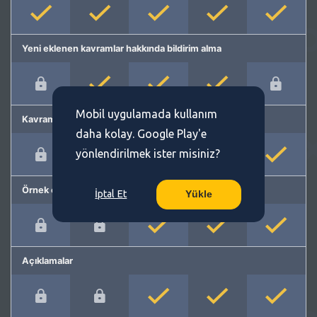
Yeni eklenen kavramlar hakkında bildirim alma
Mobil uygulamada kullanım
Kavram önerme
daha kolay. Google Play'e
yönlendirilmek ister misiniz?
Örnek cümleler
İptal Et
Yükle
Açıklamalar