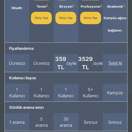
Temel
Bireysel
Profesyonel
Akademik
Misafir
Kampüs ağına
Giriş Yap
Giriş Yap
Giriş Yap
bağlanın.
Fiyatlandırma
359
3529
Ücretsiz
Ücretsiz
/aylık
/aylık
Teklif Al
TL
TL
Kullanıcı Sayısı
1
1
1
5+
Kampüs
Kullanıcı
Kullanıcı
Kullanıcı
Kullanıcı
Günlük arama sınırı
5
30
1 arama
Sınırsız
Sınırsız
arama
arama