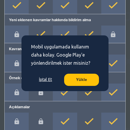
Yeni eklenen kavramlar hakkında bildirim alma
Mobil uygulamada kullanım
Kavram önerme
daha kolay. Google Play'e
yönlendirilmek ister misiniz?
Örnek cümleler
İptal Et
Yükle
Açıklamalar