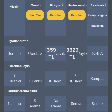
Temel
Bireysel
Profesyonel
Akademik
Misafir
Kampüs ağına
Giriş Yap
Giriş Yap
Giriş Yap
bağlanın.
Fiyatlandırma
359
3529
Ücretsiz
Ücretsiz
/aylık
/aylık
Teklif Al
TL
TL
Kullanıcı Sayısı
1
1
1
5+
Kampüs
Kullanıcı
Kullanıcı
Kullanıcı
Kullanıcı
Günlük arama sınırı
5
30
1 arama
Sınırsız
Sınırsız
arama
arama