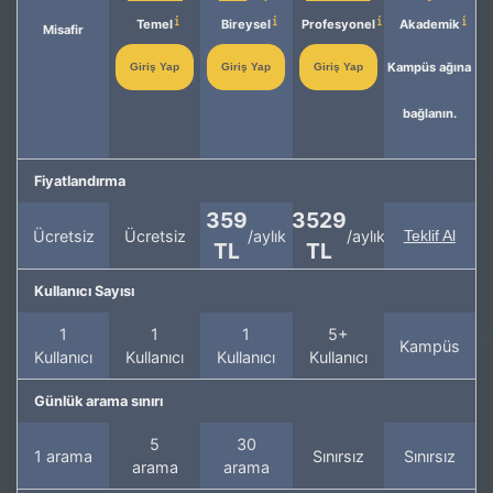
Temel
Bireysel
Profesyonel
Akademik
Misafir
Kampüs ağına
Giriş Yap
Giriş Yap
Giriş Yap
bağlanın.
Fiyatlandırma
359
3529
Ücretsiz
Ücretsiz
/aylık
/aylık
Teklif Al
TL
TL
Kullanıcı Sayısı
1
1
1
5+
Kampüs
Kullanıcı
Kullanıcı
Kullanıcı
Kullanıcı
Günlük arama sınırı
5
30
1 arama
Sınırsız
Sınırsız
arama
arama