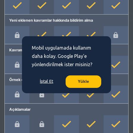
Yeni eklenen kavramlar hakkında bildirim alma
Mobil uygulamada kullanım
Kavram önerme
daha kolay. Google Play'e
yönlendirilmek ister misiniz?
Örnek cümleler
İptal Et
Yükle
Açıklamalar