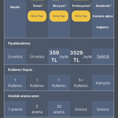
Temel
Bireysel
Profesyonel
Akademik
Misafir
Kampüs ağına
Giriş Yap
Giriş Yap
Giriş Yap
bağlanın.
Fiyatlandırma
359
3529
Ücretsiz
Ücretsiz
/aylık
/aylık
Teklif Al
TL
TL
Kullanıcı Sayısı
1
1
1
5+
Kampüs
Kullanıcı
Kullanıcı
Kullanıcı
Kullanıcı
Günlük arama sınırı
5
30
1 arama
Sınırsız
Sınırsız
arama
arama