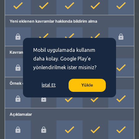
Yeni eklenen kavramlar hakkında bildirim alma
Mobil uygulamada kullanım
Kavram önerme
daha kolay. Google Play'e
yönlendirilmek ister misiniz?
Örnek cümleler
İptal Et
Yükle
Açıklamalar