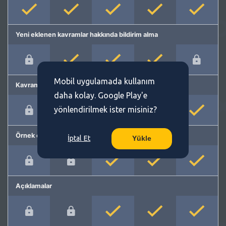
Yeni eklenen kavramlar hakkında bildirim alma
Mobil uygulamada kullanım
Kavram önerme
daha kolay. Google Play'e
yönlendirilmek ister misiniz?
Örnek cümleler
İptal Et
Yükle
Açıklamalar