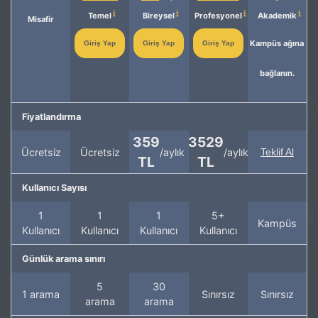
Temel
Bireysel
Profesyonel
Akademik
Misafir
Kampüs ağına
Giriş Yap
Giriş Yap
Giriş Yap
bağlanın.
Fiyatlandırma
359
3529
Ücretsiz
Ücretsiz
/aylık
/aylık
Teklif Al
TL
TL
Kullanıcı Sayısı
1
1
1
5+
Kampüs
Kullanıcı
Kullanıcı
Kullanıcı
Kullanıcı
Günlük arama sınırı
5
30
1 arama
Sınırsız
Sınırsız
arama
arama