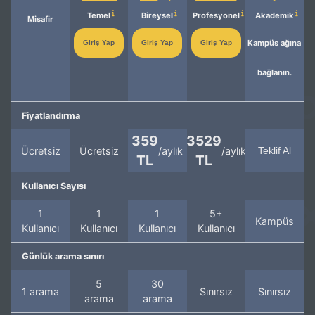
Temel
Bireysel
Profesyonel
Akademik
Misafir
Kampüs ağına
Giriş Yap
Giriş Yap
Giriş Yap
bağlanın.
Fiyatlandırma
359
3529
Ücretsiz
Ücretsiz
/aylık
/aylık
Teklif Al
TL
TL
Kullanıcı Sayısı
1
1
1
5+
Kampüs
Kullanıcı
Kullanıcı
Kullanıcı
Kullanıcı
Günlük arama sınırı
5
30
1 arama
Sınırsız
Sınırsız
arama
arama