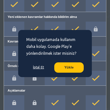
Yeni eklenen kavramlar hakkında bildirim alma
Mobil uygulamada kullanım
Kavram önerme
daha kolay. Google Play'e
yönlendirilmek ister misiniz?
Örnek cümleler
İptal Et
Yükle
Açıklamalar