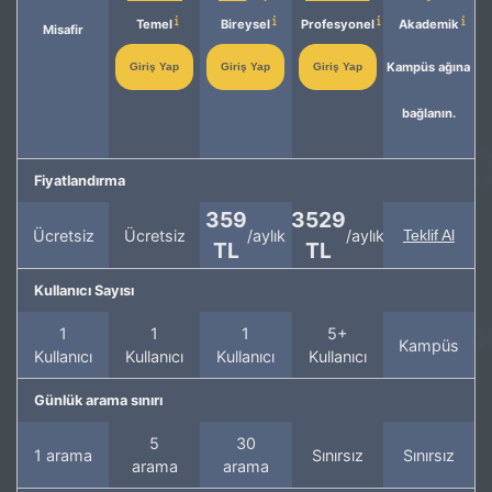
Temel
Bireysel
Profesyonel
Akademik
Misafir
Kampüs ağına
Giriş Yap
Giriş Yap
Giriş Yap
bağlanın.
Fiyatlandırma
359
3529
Ücretsiz
Ücretsiz
/aylık
/aylık
Teklif Al
TL
TL
Kullanıcı Sayısı
1
1
1
5+
Kampüs
Kullanıcı
Kullanıcı
Kullanıcı
Kullanıcı
Günlük arama sınırı
5
30
1 arama
Sınırsız
Sınırsız
arama
arama