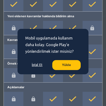
Yeni eklenen kavramlar hakkında bildirim alma
Mobil uygulamada kullanım
Kavram önerme
daha kolay. Google Play'e
yönlendirilmek ister misiniz?
Örnek cümleler
İptal Et
Yükle
Açıklamalar