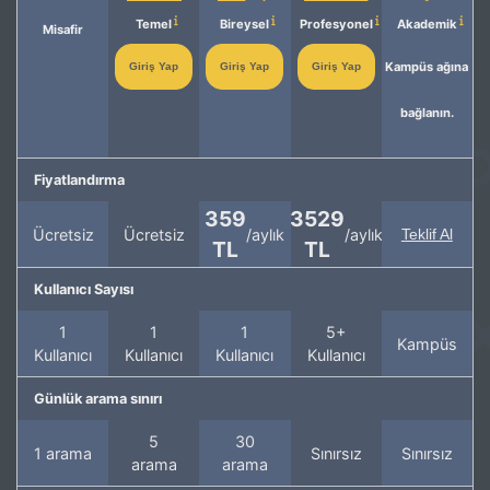
Temel
Bireysel
Profesyonel
Akademik
Misafir
Kampüs ağına
Giriş Yap
Giriş Yap
Giriş Yap
bağlanın.
Fiyatlandırma
359
3529
Ücretsiz
Ücretsiz
/aylık
/aylık
Teklif Al
TL
TL
Kullanıcı Sayısı
1
1
1
5+
Kampüs
Kullanıcı
Kullanıcı
Kullanıcı
Kullanıcı
Günlük arama sınırı
5
30
1 arama
Sınırsız
Sınırsız
arama
arama