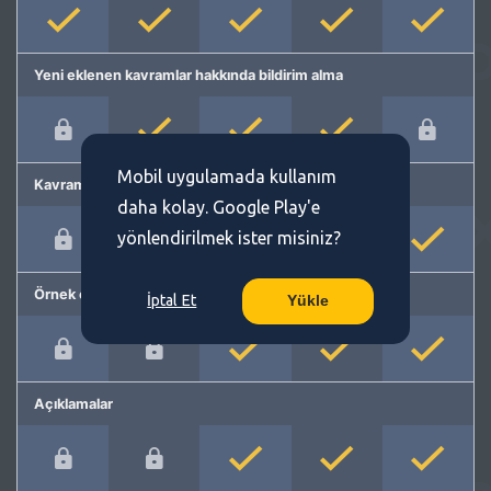
Yeni eklenen kavramlar hakkında bildirim alma
Mobil uygulamada kullanım
Kavram önerme
daha kolay. Google Play'e
yönlendirilmek ister misiniz?
Örnek cümleler
İptal Et
Yükle
Açıklamalar