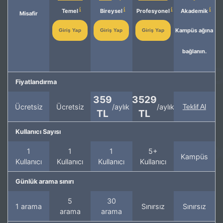
Temel
Bireysel
Profesyonel
Akademik
Misafir
Kampüs ağına
Giriş Yap
Giriş Yap
Giriş Yap
bağlanın.
Fiyatlandırma
359
3529
Ücretsiz
Ücretsiz
/aylık
/aylık
Teklif Al
TL
TL
Kullanıcı Sayısı
1
1
1
5+
Kampüs
Kullanıcı
Kullanıcı
Kullanıcı
Kullanıcı
Günlük arama sınırı
5
30
1 arama
Sınırsız
Sınırsız
arama
arama