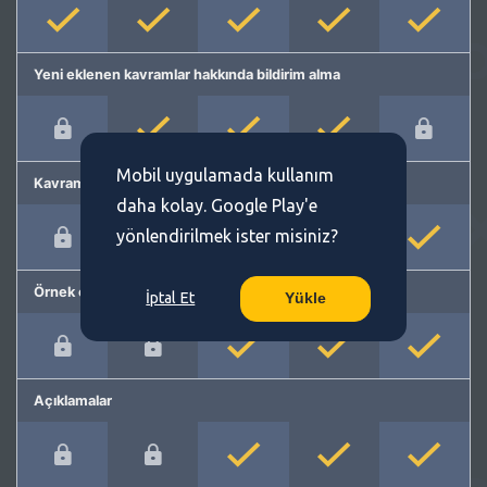
Yeni eklenen kavramlar hakkında bildirim alma
Mobil uygulamada kullanım
Kavram önerme
daha kolay. Google Play'e
yönlendirilmek ister misiniz?
Örnek cümleler
İptal Et
Yükle
Açıklamalar