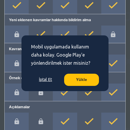
Yeni eklenen kavramlar hakkında bildirim alma
Mobil uygulamada kullanım
Kavram önerme
daha kolay. Google Play'e
yönlendirilmek ister misiniz?
Örnek cümleler
İptal Et
Yükle
Açıklamalar