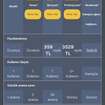
Temel
Bireysel
Profesyonel
Akademik
Misafir
Kampüs ağına
Giriş Yap
Giriş Yap
Giriş Yap
bağlanın.
Fiyatlandırma
359
3529
Ücretsiz
Ücretsiz
/aylık
/aylık
Teklif Al
TL
TL
Kullanıcı Sayısı
1
1
1
5+
Kampüs
Kullanıcı
Kullanıcı
Kullanıcı
Kullanıcı
Günlük arama sınırı
5
30
1 arama
Sınırsız
Sınırsız
arama
arama