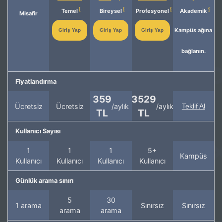
Temel
Bireysel
Profesyonel
Akademik
Misafir
Kampüs ağına
Giriş Yap
Giriş Yap
Giriş Yap
bağlanın.
Fiyatlandırma
359
3529
Ücretsiz
Ücretsiz
/aylık
/aylık
Teklif Al
TL
TL
Kullanıcı Sayısı
1
1
1
5+
Kampüs
Kullanıcı
Kullanıcı
Kullanıcı
Kullanıcı
Günlük arama sınırı
5
30
1 arama
Sınırsız
Sınırsız
arama
arama