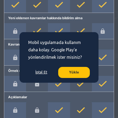
Yeni eklenen kavramlar hakkında bildirim alma
Mobil uygulamada kullanım
Kavram önerme
daha kolay. Google Play'e
yönlendirilmek ister misiniz?
Örnek cümleler
İptal Et
Yükle
Açıklamalar