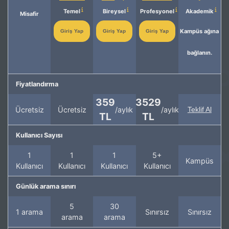
Temel
Bireysel
Profesyonel
Akademik
Misafir
Kampüs ağına
Giriş Yap
Giriş Yap
Giriş Yap
bağlanın.
Fiyatlandırma
359
3529
Ücretsiz
Ücretsiz
/aylık
/aylık
Teklif Al
TL
TL
Kullanıcı Sayısı
1
1
1
5+
Kampüs
Kullanıcı
Kullanıcı
Kullanıcı
Kullanıcı
Günlük arama sınırı
5
30
1 arama
Sınırsız
Sınırsız
arama
arama