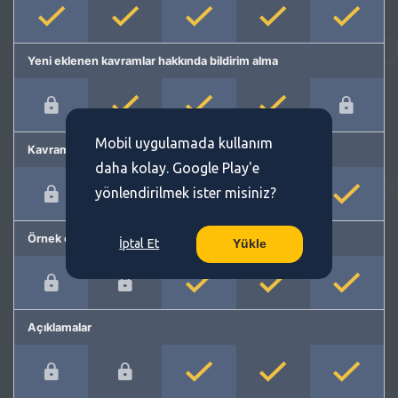
Yeni eklenen kavramlar hakkında bildirim alma
Mobil uygulamada kullanım
Kavram önerme
daha kolay. Google Play'e
yönlendirilmek ister misiniz?
Örnek cümleler
İptal Et
Yükle
Açıklamalar