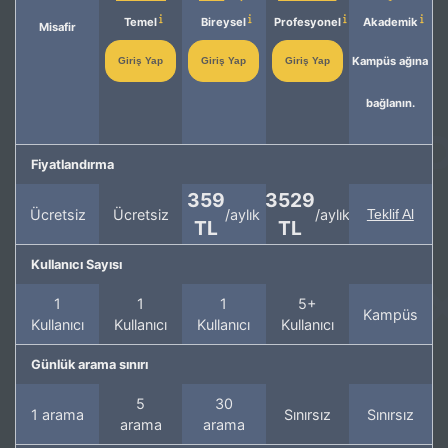
Temel
Bireysel
Profesyonel
Akademik
Misafir
Kampüs ağına
Giriş Yap
Giriş Yap
Giriş Yap
bağlanın.
Fiyatlandırma
359
3529
Ücretsiz
Ücretsiz
/aylık
/aylık
Teklif Al
TL
TL
Kullanıcı Sayısı
1
1
1
5+
Kampüs
Kullanıcı
Kullanıcı
Kullanıcı
Kullanıcı
Günlük arama sınırı
5
30
1 arama
Sınırsız
Sınırsız
arama
arama