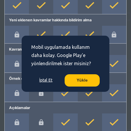
Yeni eklenen kavramlar hakkında bildirim alma
Mobil uygulamada kullanım
Kavram önerme
daha kolay. Google Play'e
yönlendirilmek ister misiniz?
Örnek cümleler
İptal Et
Yükle
Açıklamalar