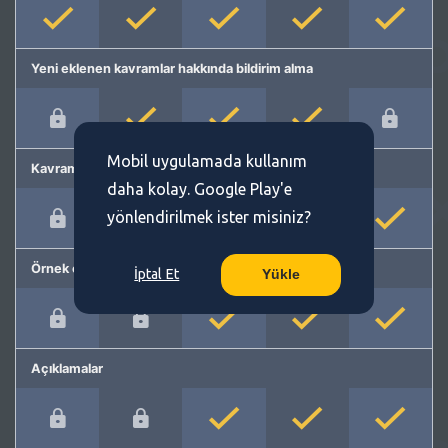
Yeni eklenen kavramlar hakkında bildirim alma
Mobil uygulamada kullanım
Kavram önerme
daha kolay. Google Play'e
yönlendirilmek ister misiniz?
Örnek cümleler
İptal Et
Yükle
Açıklamalar