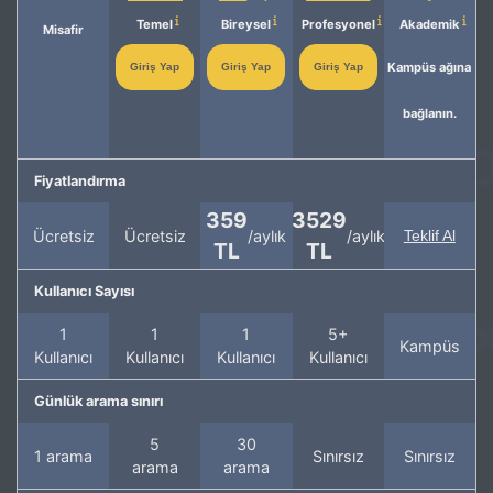
Temel
Bireysel
Profesyonel
Akademik
Misafir
Kampüs ağına
Giriş Yap
Giriş Yap
Giriş Yap
bağlanın.
Fiyatlandırma
359
3529
Ücretsiz
Ücretsiz
/aylık
/aylık
Teklif Al
TL
TL
Kullanıcı Sayısı
1
1
1
5+
Kampüs
Kullanıcı
Kullanıcı
Kullanıcı
Kullanıcı
Günlük arama sınırı
5
30
1 arama
Sınırsız
Sınırsız
arama
arama