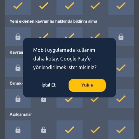
Yeni eklenen kavramlar hakkında bildirim alma
Mobil uygulamada kullanım
Kavram önerme
daha kolay. Google Play'e
yönlendirilmek ister misiniz?
Örnek cümleler
İptal Et
Yükle
Açıklamalar