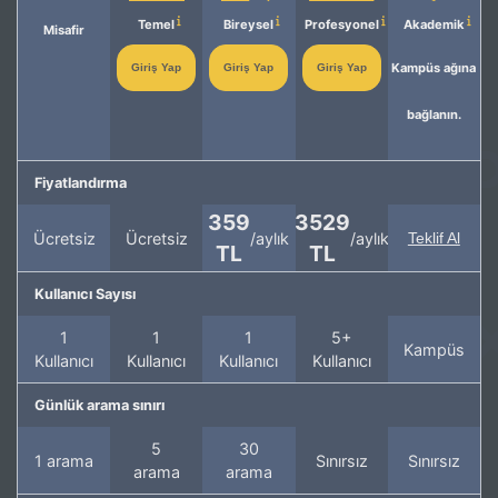
Temel
Bireysel
Profesyonel
Akademik
Misafir
Kampüs ağına
Giriş Yap
Giriş Yap
Giriş Yap
bağlanın.
Fiyatlandırma
359
3529
Ücretsiz
Ücretsiz
/aylık
/aylık
Teklif Al
TL
TL
Kullanıcı Sayısı
1
1
1
5+
Kampüs
Kullanıcı
Kullanıcı
Kullanıcı
Kullanıcı
Günlük arama sınırı
5
30
1 arama
Sınırsız
Sınırsız
arama
arama