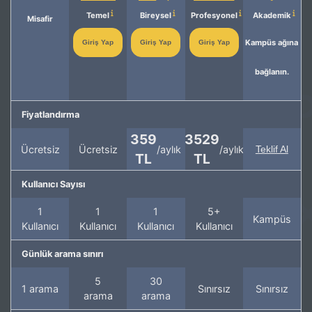
Temel
Bireysel
Profesyonel
Akademik
Misafir
Kampüs ağına
Giriş Yap
Giriş Yap
Giriş Yap
bağlanın.
Fiyatlandırma
359
3529
Ücretsiz
Ücretsiz
/aylık
/aylık
Teklif Al
TL
TL
Kullanıcı Sayısı
1
1
1
5+
Kampüs
Kullanıcı
Kullanıcı
Kullanıcı
Kullanıcı
Günlük arama sınırı
5
30
1 arama
Sınırsız
Sınırsız
arama
arama