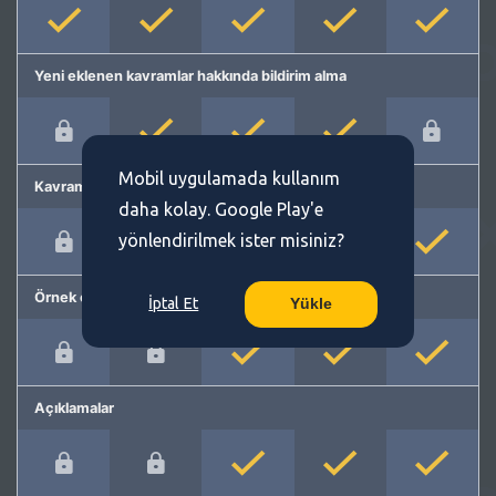
Yeni eklenen kavramlar hakkında bildirim alma
Mobil uygulamada kullanım
Kavram önerme
daha kolay. Google Play'e
yönlendirilmek ister misiniz?
Örnek cümleler
İptal Et
Yükle
Açıklamalar