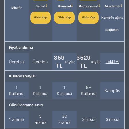
Temel
Bireysel
Profesyonel
Akademik
Misafir
Kampüs ağına
Giriş Yap
Giriş Yap
Giriş Yap
bağlanın.
Fiyatlandırma
359
3529
Ücretsiz
Ücretsiz
/aylık
/aylık
Teklif Al
TL
TL
Kullanıcı Sayısı
1
1
1
5+
Kampüs
Kullanıcı
Kullanıcı
Kullanıcı
Kullanıcı
Günlük arama sınırı
5
30
1 arama
Sınırsız
Sınırsız
arama
arama