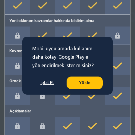
Yeni eklenen kavramlar hakkında bildirim alma
Mobil uygulamada kullanım
Kavram önerme
daha kolay. Google Play'e
yönlendirilmek ister misiniz?
Örnek cümleler
İptal Et
Yükle
Açıklamalar