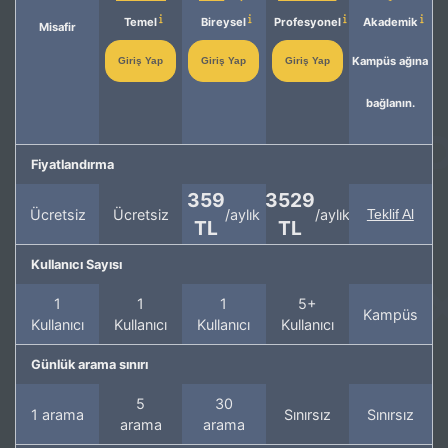
Temel
Bireysel
Profesyonel
Akademik
Misafir
Kampüs ağına
Giriş Yap
Giriş Yap
Giriş Yap
bağlanın.
Fiyatlandırma
359
3529
Ücretsiz
Ücretsiz
/aylık
/aylık
Teklif Al
TL
TL
Kullanıcı Sayısı
1
1
1
5+
Kampüs
Kullanıcı
Kullanıcı
Kullanıcı
Kullanıcı
Günlük arama sınırı
5
30
1 arama
Sınırsız
Sınırsız
arama
arama