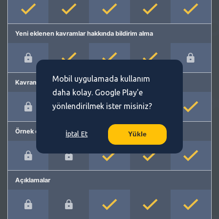
Yeni eklenen kavramlar hakkında bildirim alma
Mobil uygulamada kullanım
Kavram önerme
daha kolay. Google Play'e
yönlendirilmek ister misiniz?
Örnek cümleler
İptal Et
Yükle
Açıklamalar