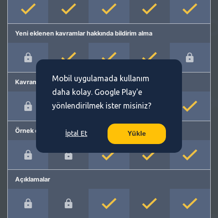
Yeni eklenen kavramlar hakkında bildirim alma
Mobil uygulamada kullanım
Kavram önerme
daha kolay. Google Play'e
yönlendirilmek ister misiniz?
Örnek cümleler
İptal Et
Yükle
Açıklamalar