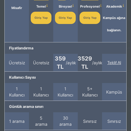
Temel
Bireysel
Profesyonel
Akademik
Misafir
Kampüs ağına
Giriş Yap
Giriş Yap
Giriş Yap
bağlanın.
Fiyatlandırma
359
3529
Ücretsiz
Ücretsiz
/aylık
/aylık
Teklif Al
TL
TL
Kullanıcı Sayısı
1
1
1
5+
Kampüs
Kullanıcı
Kullanıcı
Kullanıcı
Kullanıcı
Günlük arama sınırı
5
30
1 arama
Sınırsız
Sınırsız
arama
arama