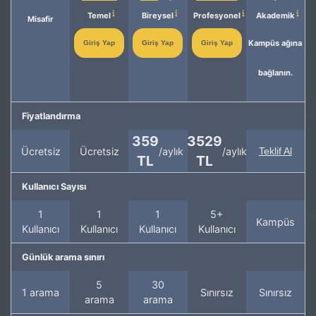
Temel
Bireysel
Profesyonel
Akademik
Misafir
Kampüs ağına
Giriş Yap
Giriş Yap
Giriş Yap
bağlanın.
Fiyatlandırma
359
3529
Ücretsiz
Ücretsiz
/aylık
/aylık
Teklif Al
TL
TL
Kullanıcı Sayısı
1
1
1
5+
Kampüs
Kullanıcı
Kullanıcı
Kullanıcı
Kullanıcı
Günlük arama sınırı
5
30
1 arama
Sınırsız
Sınırsız
arama
arama