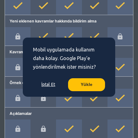
Yeni eklenen kavramlar hakkında bildirim alma
Mobil uygulamada kullanım
Kavram önerme
daha kolay. Google Play'e
yönlendirilmek ister misiniz?
Örnek cümleler
İptal Et
Yükle
Açıklamalar