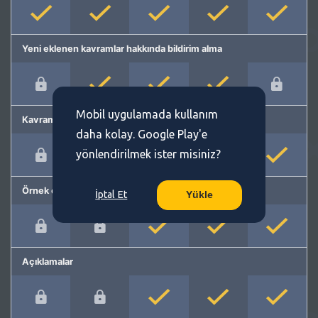
Yeni eklenen kavramlar hakkında bildirim alma
Mobil uygulamada kullanım
Kavram önerme
daha kolay. Google Play'e
yönlendirilmek ister misiniz?
Örnek cümleler
İptal Et
Yükle
Açıklamalar