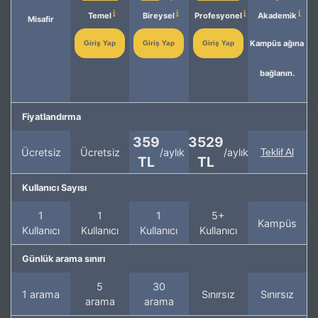
Temel
Bireysel
Profesyonel
Akademik
Misafir
Kampüs ağına
Giriş Yap
Giriş Yap
Giriş Yap
bağlanın.
Fiyatlandırma
359
3529
Ücretsiz
Ücretsiz
/aylık
/aylık
Teklif Al
TL
TL
Kullanıcı Sayısı
1
1
1
5+
Kampüs
Kullanıcı
Kullanıcı
Kullanıcı
Kullanıcı
Günlük arama sınırı
5
30
1 arama
Sınırsız
Sınırsız
arama
arama