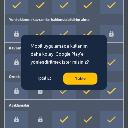
Yeni eklenen kavramlar hakkında bildirim alma
Mobil uygulamada kullanım
Kavram önerme
daha kolay. Google Play'e
yönlendirilmek ister misiniz?
Örnek cümleler
İptal Et
Yükle
Açıklamalar