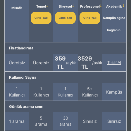
Temel
Bireysel
Profesyonel
Akademik
Misafir
Kampüs ağına
Giriş Yap
Giriş Yap
Giriş Yap
bağlanın.
Fiyatlandırma
359
3529
Ücretsiz
Ücretsiz
/aylık
/aylık
Teklif Al
TL
TL
Kullanıcı Sayısı
1
1
1
5+
Kampüs
Kullanıcı
Kullanıcı
Kullanıcı
Kullanıcı
Günlük arama sınırı
5
30
1 arama
Sınırsız
Sınırsız
arama
arama