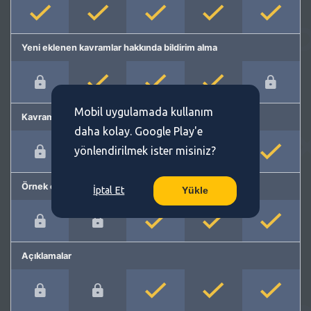
Yeni eklenen kavramlar hakkında bildirim alma
Mobil uygulamada kullanım
Kavram önerme
daha kolay. Google Play'e
yönlendirilmek ister misiniz?
Örnek cümleler
İptal Et
Yükle
Açıklamalar