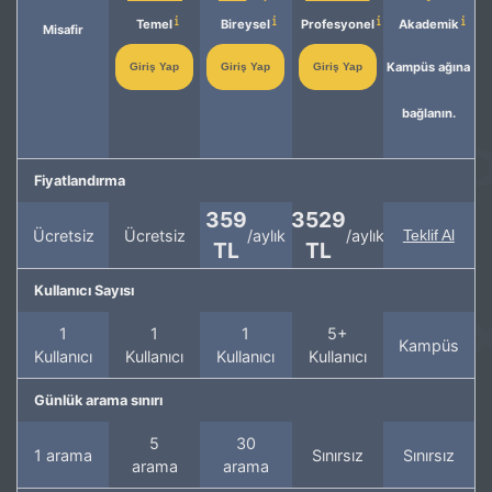
Temel
Bireysel
Profesyonel
Akademik
Misafir
Kampüs ağına
Giriş Yap
Giriş Yap
Giriş Yap
bağlanın.
Fiyatlandırma
359
3529
Ücretsiz
Ücretsiz
/aylık
/aylık
Teklif Al
TL
TL
Kullanıcı Sayısı
1
1
1
5+
Kampüs
Kullanıcı
Kullanıcı
Kullanıcı
Kullanıcı
Günlük arama sınırı
5
30
1 arama
Sınırsız
Sınırsız
arama
arama