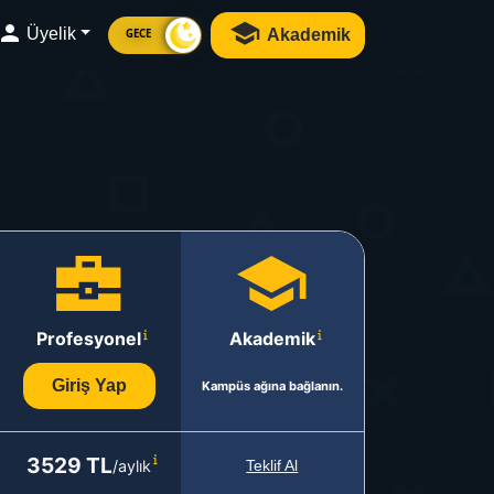
Üyelik
Akademik
GECE
Profesyonel
Akademik
Giriş Yap
Kampüs ağına bağlanın.
3529 TL
/aylık
Teklif Al