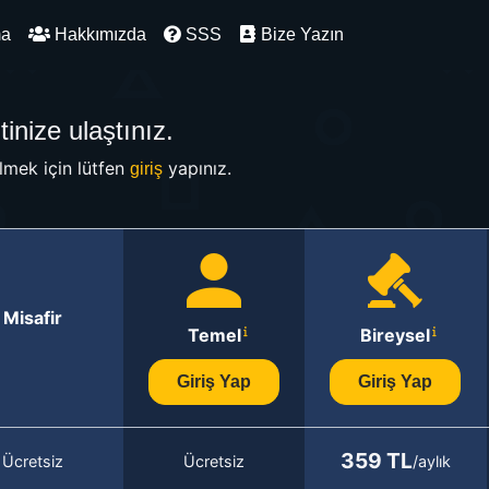
ma
Hakkımızda
SSS
Bize Yazın
inize ulaştınız.
mek için lütfen
yapınız.
giriş
Misafir
Temel
Bireysel
Giriş Yap
Giriş Yap
359 TL
Ücretsiz
Ücretsiz
/aylık