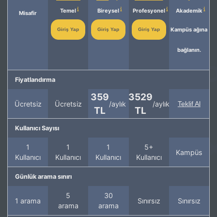
Temel
Bireysel
Profesyonel
Akademik
Misafir
Kampüs ağına
Giriş Yap
Giriş Yap
Giriş Yap
bağlanın.
Fiyatlandırma
359
3529
Ücretsiz
Ücretsiz
/aylık
/aylık
Teklif Al
TL
TL
Kullanıcı Sayısı
1
1
1
5+
Kampüs
Kullanıcı
Kullanıcı
Kullanıcı
Kullanıcı
Günlük arama sınırı
5
30
1 arama
Sınırsız
Sınırsız
arama
arama