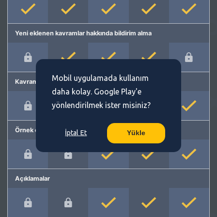
Yeni eklenen kavramlar hakkında bildirim alma
Mobil uygulamada kullanım
Kavram önerme
daha kolay. Google Play'e
yönlendirilmek ister misiniz?
Örnek cümleler
İptal Et
Yükle
Açıklamalar