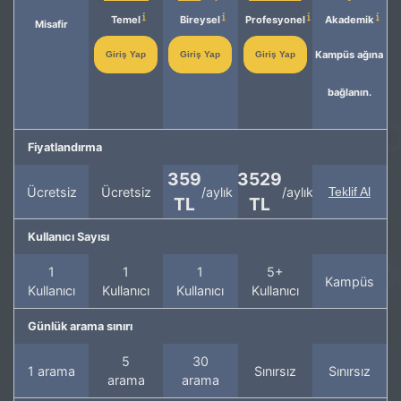
Temel
Bireysel
Profesyonel
Akademik
Misafir
Kampüs ağına
Giriş Yap
Giriş Yap
Giriş Yap
bağlanın.
Fiyatlandırma
359
3529
Ücretsiz
Ücretsiz
/aylık
/aylık
Teklif Al
TL
TL
Kullanıcı Sayısı
1
1
1
5+
Kampüs
Kullanıcı
Kullanıcı
Kullanıcı
Kullanıcı
Günlük arama sınırı
5
30
1 arama
Sınırsız
Sınırsız
arama
arama