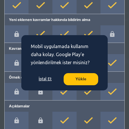
Yeni eklenen kavramlar hakkında bildirim alma
Mobil uygulamada kullanım
Kavram önerme
daha kolay. Google Play'e
yönlendirilmek ister misiniz?
Örnek cümleler
İptal Et
Yükle
Açıklamalar