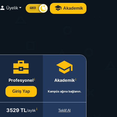
Üyelik
Akademik
GECE
Profesyonel
Akademik
Giriş Yap
Kampüs ağına bağlanın.
3529 TL
/aylık
Teklif Al