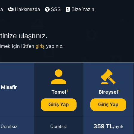
ma
Hakkımızda
SSS
Bize Yazın
inize ulaştınız.
mek için lütfen
yapınız.
giriş
Misafir
Temel
Bireysel
Giriş Yap
Giriş Yap
359 TL
Ücretsiz
Ücretsiz
/aylık