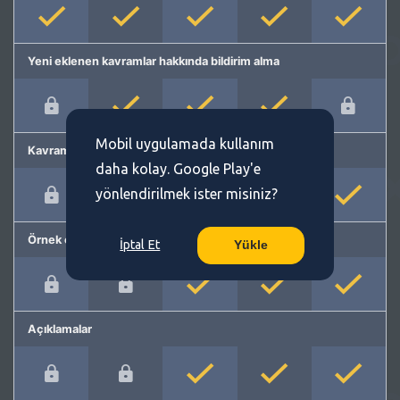
Yeni eklenen kavramlar hakkında bildirim alma
Mobil uygulamada kullanım
Kavram önerme
daha kolay. Google Play'e
yönlendirilmek ister misiniz?
Örnek cümleler
İptal Et
Yükle
Açıklamalar