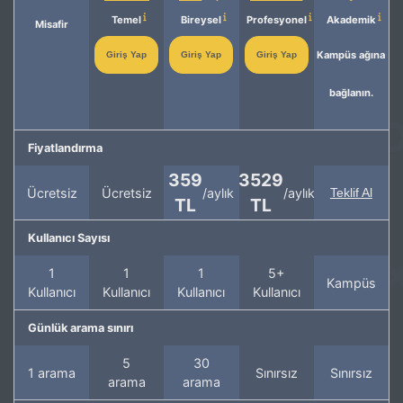
Temel
Bireysel
Profesyonel
Akademik
Misafir
Kampüs ağına
Giriş Yap
Giriş Yap
Giriş Yap
bağlanın.
Fiyatlandırma
359
3529
Ücretsiz
Ücretsiz
/aylık
/aylık
Teklif Al
TL
TL
Kullanıcı Sayısı
1
1
1
5+
Kampüs
Kullanıcı
Kullanıcı
Kullanıcı
Kullanıcı
Günlük arama sınırı
5
30
1 arama
Sınırsız
Sınırsız
arama
arama