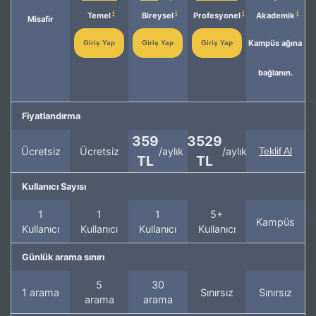
Temel
Bireysel
Profesyonel
Akademik
Misafir
Kampüs ağına
Giriş Yap
Giriş Yap
Giriş Yap
bağlanın.
Fiyatlandırma
359
3529
Ücretsiz
Ücretsiz
/aylık
/aylık
Teklif Al
TL
TL
Kullanıcı Sayısı
1
1
1
5+
Kampüs
Kullanıcı
Kullanıcı
Kullanıcı
Kullanıcı
Günlük arama sınırı
5
30
1 arama
Sınırsız
Sınırsız
arama
arama