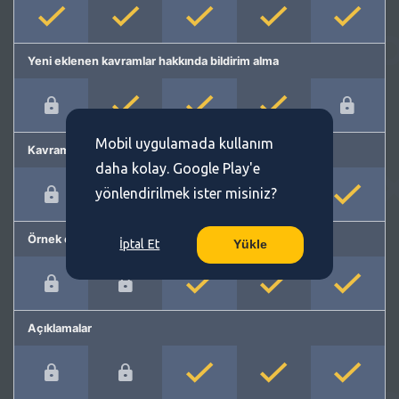
Yeni eklenen kavramlar hakkında bildirim alma
Mobil uygulamada kullanım
Kavram önerme
daha kolay. Google Play'e
yönlendirilmek ister misiniz?
Örnek cümleler
İptal Et
Yükle
Açıklamalar