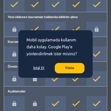
Yeni eklenen kavramlar hakkında bildirim alma
Mobil uygulamada kullanım
Kavram önerme
daha kolay. Google Play'e
yönlendirilmek ister misiniz?
Örnek cümleler
İptal Et
Yükle
Açıklamalar