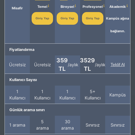
Temel
Bireysel
Profesyonel
Akademik
Misafir
Kampüs ağına
Giriş Yap
Giriş Yap
Giriş Yap
bağlanın.
Fiyatlandırma
359
3529
Ücretsiz
Ücretsiz
/aylık
/aylık
Teklif Al
TL
TL
Kullanıcı Sayısı
1
1
1
5+
Kampüs
Kullanıcı
Kullanıcı
Kullanıcı
Kullanıcı
Günlük arama sınırı
5
30
1 arama
Sınırsız
Sınırsız
arama
arama