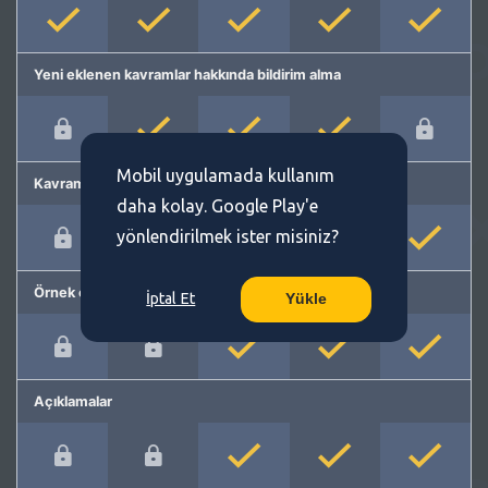
Yeni eklenen kavramlar hakkında bildirim alma
Mobil uygulamada kullanım
Kavram önerme
daha kolay. Google Play'e
yönlendirilmek ister misiniz?
Örnek cümleler
İptal Et
Yükle
Açıklamalar