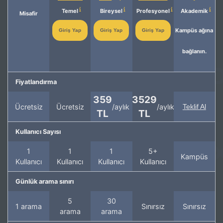
Temel
Bireysel
Profesyonel
Akademik
Misafir
Kampüs ağına
Giriş Yap
Giriş Yap
Giriş Yap
bağlanın.
Fiyatlandırma
359
3529
Ücretsiz
Ücretsiz
/aylık
/aylık
Teklif Al
TL
TL
Kullanıcı Sayısı
1
1
1
5+
Kampüs
Kullanıcı
Kullanıcı
Kullanıcı
Kullanıcı
Günlük arama sınırı
5
30
1 arama
Sınırsız
Sınırsız
arama
arama